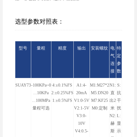
选型参数对照表：
型号
量程
精度
输出
安装螺纹
电
特
气
定
连
参
接
数
SUAY73
-100KPa~0
4:±0.1%FS
A1:4-
M1:M27*2
N1:
S:
...10KPa
2:±0.25%FS
20mA
M5:DN20
直
抗
...100MPa
1:±0.5%FS
V1:0-5V
M7:KF25
出2
干
量程可选
V2:1-5V
M0:定制
米
扰
V3:0-
N2:
L:
10V
赫
显
V4:0.5-
斯
示