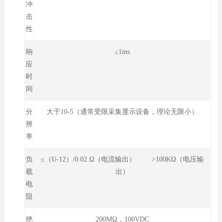
冲
击
性
响
≤1ms
应
时
间
分
大于10-5（通常受限采集显示设备，理论无限小）
辨
率
负
≤（U-12）/0.02 Ω（电流输出） >100KΩ（电压输
载
出）
电
阻
绝
200MΩ，100VDC