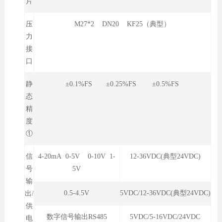
片
压
M27*2 DN20 KF25（典型）
力
接
口
静
±0.1%FS ±0.25%FS ±0.5%FS
态
精
度
①
信
4-20mA 0-5V 0-10V 1-
12-36VDC(典型24VDC)
号
5V
输
0.5-4.5V
5VDC/12-36VDC(典型24VDC)
出/
供
数字信号输出RS485
5VDC/5-16VDC/24VDC
电