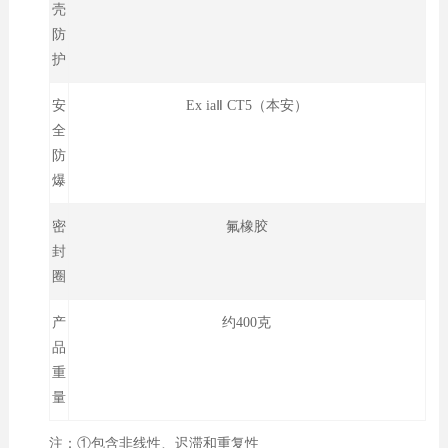
壳
防
护
安
Ex iaⅡ CT5（本安）
全
防
爆
密
氟橡胶
封
圈
产
约400克
品
重
量
注：①包含非线性、迟滞和重复性