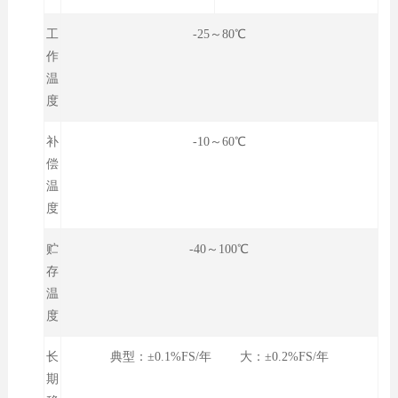
工
-25～80℃
作
温
度
补
-10～60℃
偿
温
度
贮
-40～100℃
存
温
度
长
典型：±0.1%FS/年 大：±0.2%FS/年
期