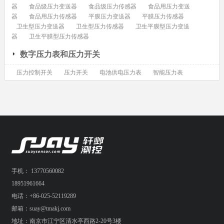
器
食品级压力变送器
食品级压力传感器
食品用压力变送
器
食品用压力传感器
平膜压力变送器
平膜压力传感器
卫生型压力变送器
卫生型压力传感器
卫生平膜型压力变送
器
卫生平膜型压力传感器
数字压力表和压力开关
压力控制开关
压力开关
电池供电压力表
智能压力表
手机： 13770560082
18951961664
电话：+86-025-52119289
邮箱：suay@tmakj.com
地址：南京市江宁区清水亭西路2-20号3楼