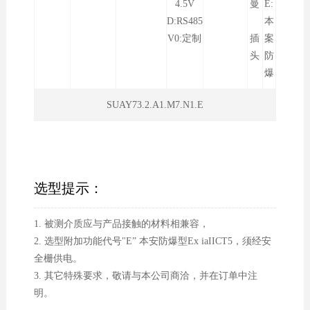
4.5V
曼
E:
D:RS485
本
V0:定制
插
案
头
防
爆
SUAY73.2.A1.M7.N1.E
选型提示：
1. 被测介质应与产品接触的材料相兼容，
2. 选型附加功能代号"E” 本安防爆型Ex iaIICT5，须经安
全栅供电。
3. 其它特殊要求，敬请与本公司商洽，并在订单中注
明。