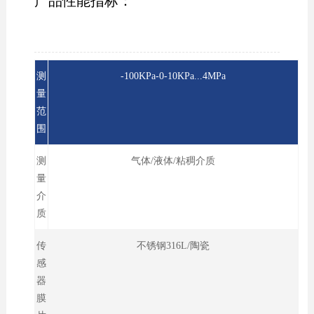
产品性能指标：
测
-100KPa-0-10KPa...4MPa
量
范
围
测
气体/液体/粘稠介质
量
介
质
传
不锈钢316L/陶瓷
感
器
膜