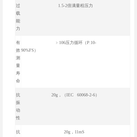
过
1.5-2倍满量程压力
载
能
力
有
﹥106压力循环（P:10-
效
90%FS）
测
量
寿
命
抗
20g，（IEC 60068-2-6）
振
动
性
抗
20g，11mS