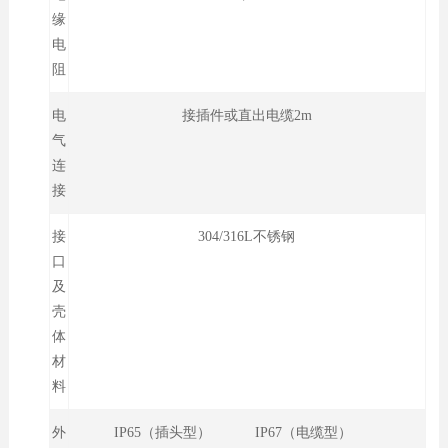
缘
电
阻
电
接插件或直出电缆2m
气
连
接
接
304/316L不锈钢
口
及
壳
体
材
料
外
IP65（插头型） IP67（电缆型）