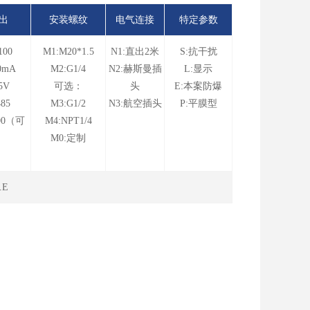
出
安装螺纹
电气连接
特定参数
100
M1:M20*1.5
N1:直出2米
S:抗干扰
0mA
M2:G1/4
N2:赫斯曼插
L:显示
5V
可选：
头
E:本案防爆
85
M3:G1/2
N3:航空插头
P:平膜型
00（可
M4:NPT1/4
M0:定制
.E