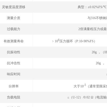
灵敏度温度漂移
典型：±0.02%FS/
测量介质
与316不锈
过载能力
2倍满量程压力或最大
6
﹥10
压力循环（P
有效测量寿命
抗振动性
20g ，（IE
抗冲击性
20g
响应时间
-5
大于10
（通常受限采
分辨率
负载电阻
≤（U-12）/0.02 Ω（