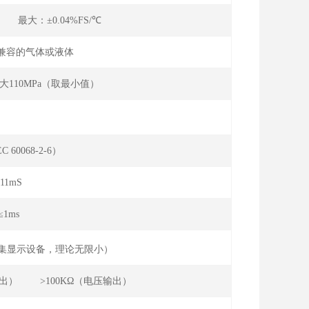
℃ 最大：±0.04%FS/℃
钢兼容的气体或液体
110MPa（取最小值）
:10-90%FS）
C 60068-2-6）
 ， 11mS
≤1ms
集显示设备，理论无限小）
电流输出） >100KΩ（电压输出）