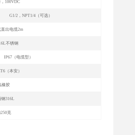
Ω，100VDC
典型） G1/2，NPT1/4（可选）
直出电缆2m
316L不锈钢
） IP67（电缆型）
Ⅱ CT6（本安）
氟橡胶
钢316L
250克