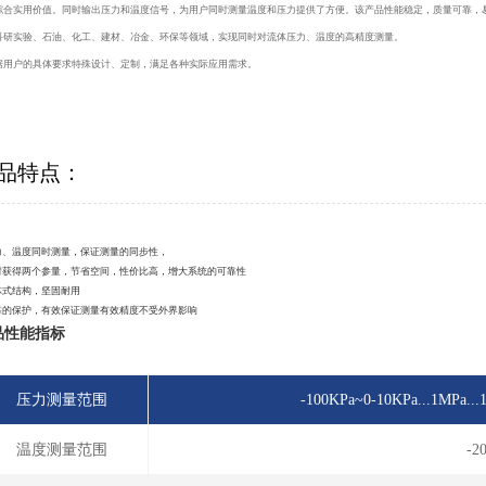
综合实用价值。同时输出压力和温度信号，为用户同时测量温度和压力提供了方便。该产品性能稳定，质量可靠，
科研实验、石油、化工、建材、冶金、环保等领域，实现同时对流体压力、温度的高精度测量。
据用户的具体要求特殊设计、定制，满足各种实际应用需求。
品特点：
压力、温度同时测量，保证测量的同步性，
同时获得两个参量，节省空间，性价比高，增大系统的可靠性
一体式结构，坚固耐用
可靠的保护，有效保证测量有效精度不受外界影响
品性能指标
压力测量范围
-100KPa~0-10KPa...1
温度测量范围
-2