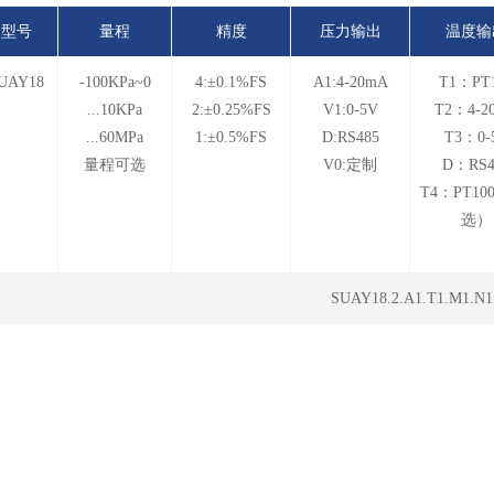
型号
量程
精度
压力输出
温度输
UAY18
-100KPa~0
4:±0.1%FS
A1:4-20mA
T1：PT
...10KPa
2:±0.25%FS
V1:0-5V
T2：4-2
...60MPa
1:±0.5%FS
D:RS485
T3：0-
量程可选
V0:定制
D：RS4
T4：PT10
选）
SUAY18.2.A1.T1.M1.N1