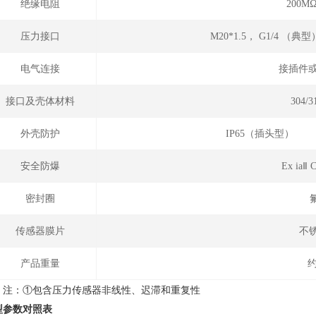
绝缘电阻
200M
压力接口
M20*1.5， G1/4 （
电气连接
接插件或
接口及壳体材料
304/
外壳防护
IP65（插头型
安全防爆
Ex ia
密封圈
传感器膜片
不锈
产品重量
约
注：①包含压力传感器非线性、迟滞和重复性
型参数对照表