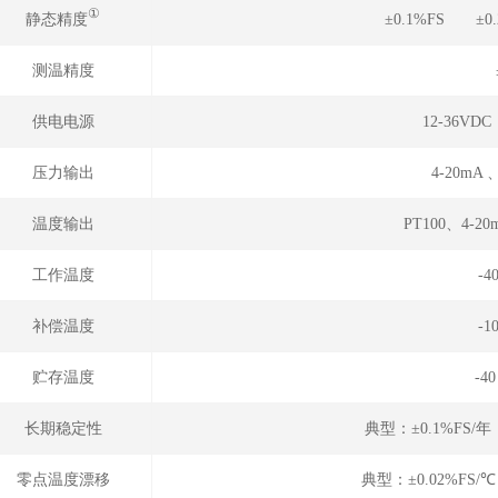
①
静态精度
±0.1%FS ±0
测温精度
供电电源
12-36VD
压力输出
4-20mA 
温度输出
PT100、4-20
工作温度
-4
补偿温度
-1
贮存温度
-4
长期稳定性
典型：±0.1%FS/
零点温度漂移
典型：±0.02%FS/