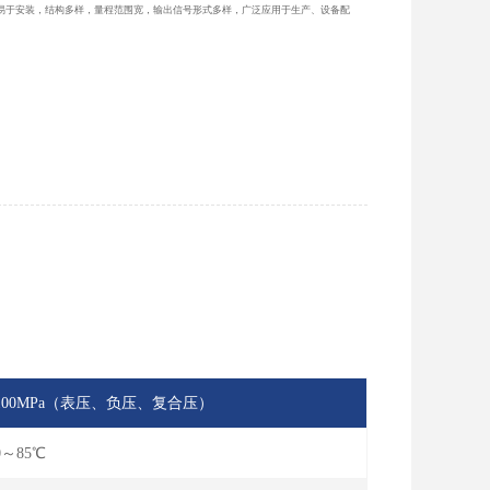
易于安装，结构多样，量程范围宽，输出信号形式多样，广泛应用于生产、设备配
MPa...100MPa（表压、负压、复合压）
0～85℃