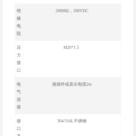
绝
200MΩ，100VDC
缘
电
阻
压
M20*1.5
力
接
口
电
接插件或直出电缆2m
气
连
接
接
304/316L不锈钢
口