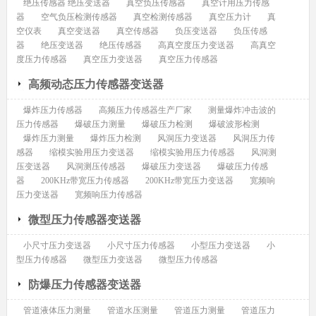
绝压传感器 绝压变送器
真空负压传感器
真空计用压力传感
器
空气负压检测传感器
真空检测传感器
真空压力计
真
空仪表
真空变送器
真空传感器
负压变送器
负压传感
器
绝压变送器
绝压传感器
高真空度压力变送器
高真空
度压力传感器
真空压力变送器
真空压力传感器
高频动态压力传感器变送器
爆炸压力传感器
高频压力传感器生产厂家
测量爆炸冲击波的
压力传感器
爆破压力测量
爆破压力检测
爆破波形检测
爆炸压力测量
爆炸压力检测
风洞压力变送器
风洞压力传
感器
缩模实验用压力变送器
缩模实验用压力传感器
风洞测
压变送器
风洞测压传感器
爆破压力变送器
爆破压力传感
器
200KHz带宽压力传感器
200KHz带宽压力变送器
宽频响
压力变送器
宽频响压力传感器
微型压力传感器变送器
小尺寸压力变送器
小尺寸压力传感器
小型压力变送器
小
型压力传感器
微型压力变送器
微型压力传感器
防爆压力传感器变送器
管道液体压力测量
管道水压测量
管道压力测量
管道压力