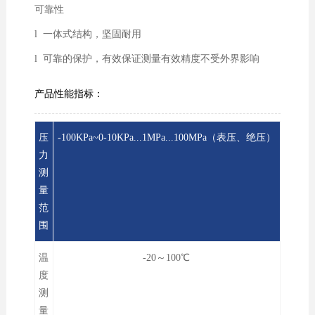
可靠性
l 一体式结构，坚固耐用
l 可靠的保护，有效保证测量有效精度不受外界影响
产品性能指标：
压
-100KPa~0-10KPa...1MPa...100MPa（表压、绝压）
力
测
量
范
围
温
-20～100℃
度
测
量