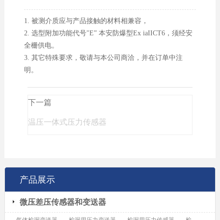
1. 被测介质应与产品接触的材料相兼容，
2. 选型附加功能代号"E” 本安防爆型Ex iaIICT6，须经安
全栅供电。
3. 其它特殊要求，敬请与本公司商洽，并在订单中注
明。
下一篇
温压一体式压力传感器
产品展示
微压差压传感器和变送器
气体检漏变送器
检漏用压力变送器
检漏用压力传感器
检