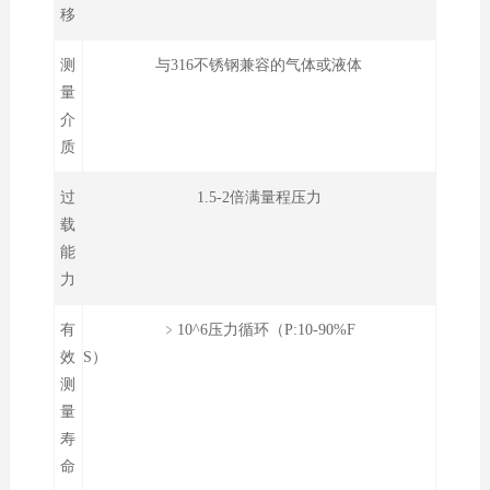
移
测
与316不锈钢兼容的气体或液体
量
介
质
过
1.5-2倍满量程压力
载
能
力
有
﹥10^6压力循环（P:10-90%F
效
S）
测
量
寿
命