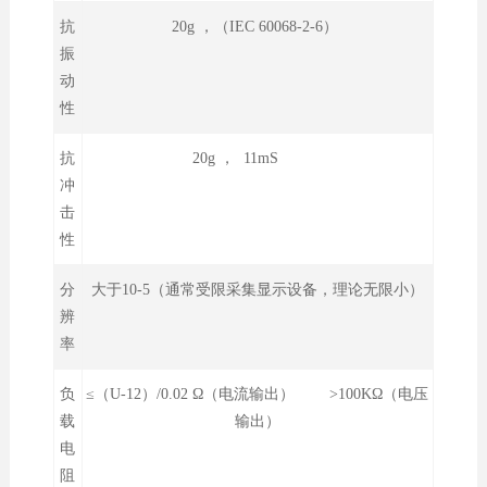
抗
20g ，（IEC 60068-2-6）
振
动
性
抗
20g ， 11mS
冲
击
性
分
大于10-5（通常受限采集显示设备，理论无限小）
辨
率
负
≤（U-12）/0.02 Ω（电流输出） >100KΩ（电压
载
输出）
电
阻