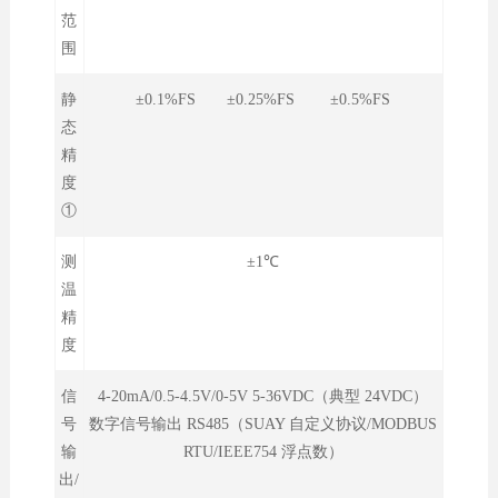
范
围
静
±0.1%FS ±0.25%FS ±0.5%FS
态
精
度
①
测
±1℃
温
精
度
信
4-20mA/0.5-4.5V/0-5V 5-36VDC（典型 24VDC
）
号
数字信号输出 RS485（SUAY 自定义协议/MODBUS
输
RTU/IEEE754 浮点数）
出/