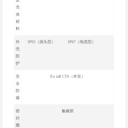
及
壳
体
材
料
外
IP65（插头型） IP67（电缆型）
壳
防
护
安
Ex iaⅡ CT6（本安）
全
防
爆
密
氟橡胶
封
圈