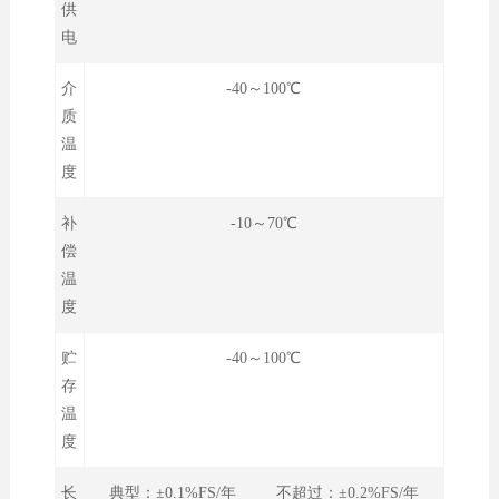
供
电
介
-40～100℃
质
温
度
补
-10～70℃
偿
温
度
贮
-40～100℃
存
温
度
长
典型：±0.1%FS/年 不超过：±0.2%FS/年