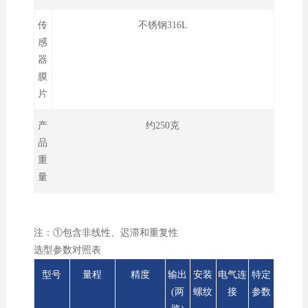
传
不锈钢316L
感
器
膜
片
产
约250克
品
重
量
注：①包含非线性、迟滞和重复性
选型参数对照表
型号
量程
精度
输出
安装
电气连
特定
(两
螺纹
接
参数