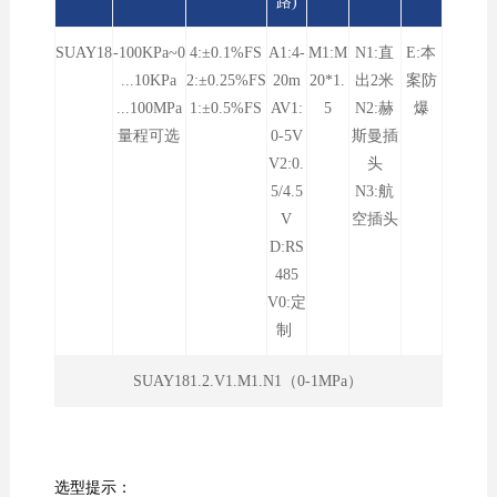
路)
SUAY18
-100KPa~0
4:±0.1%FS
A1:4-
M1:M
N1:直
E:本
...10KPa
2:±0.25%FS
20m
20*1.
出2米
案防
...100MPa
1:±0.5%FS
AV1:
5
N2:赫
爆
量程可选
0-5V
斯曼插
V2:0.
头
5/4.5
N3:航
V
空插头
D:RS
485
V0:定
制
SUAY181.2.V1.M1.N1（0-1MPa）
选型提示：