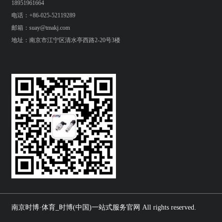
18951961664
电话：+86-025-52119289
邮箱：suay@tmakj.com
地址：南京市江宁区清水亭西路2-20号3楼
南京时博·体育_时博(中国)一站式服务官网 All rights reserved.