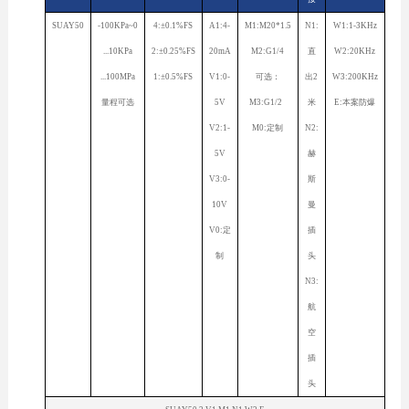
SUAY50
-100KPa~0
4:±0.1%FS
A1:4-
M1:M20*1.5
N1:
W1:1-3KHz
...10KPa
2:±0.25%FS
20mA
M2:G1/4
直
W2:20KHz
...100MPa
1:±0.5%FS
V1:0-
可选：
出2
W3:200KHz
量程可选
5V
M3:G1/2
米
E:本案防爆
V2:1-
M0:定制
N2:
5V
赫
V3:0-
斯
10V
曼
V0:定
插
制
头
N3:
航
空
插
头