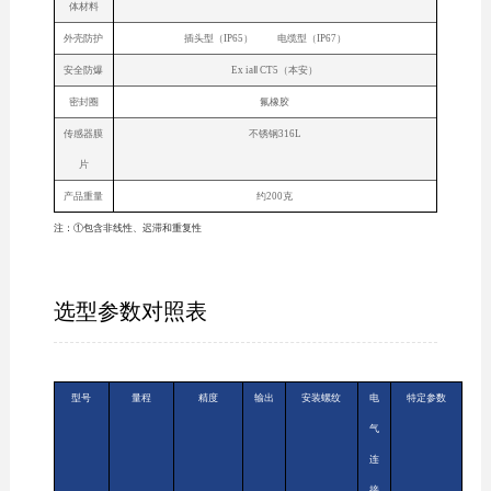
体材料
外壳防护
插头型（IP65） 电缆型（IP67）
安全防爆
Ex iaⅡ CT5（本安）
密封圈
氟橡胶
传感器膜
不锈钢316L
片
产品重量
约200克
注：①包含非线性、迟滞和重复性
选型参数对照表
型号
量程
精度
输出
安装螺纹
电
特定参数
气
连
接