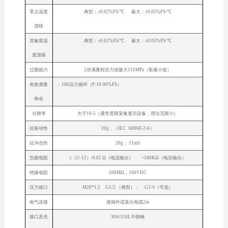
零点温度
典型：±0.02%FS/℃ 最大：±0.05%FS/℃
漂移
灵敏度温
典型：±0.02%FS/℃ 最大：±0.05%FS/℃
度漂移
过载能力
2倍满量程压力或最大110MPa（取最小值）
有效测量
﹥106压力循环（P:10-90%FS）
寿命
分辨率
大于10-5（通常受限采集显示设备，理论无限小）
抗振动性
20g，（IEC 60068-2-6）
抗冲击性
20g， 11mS
负载电阻
≤（U-12）/0.02 Ω（电流输出） >100KΩ（电压输出）
绝缘电阻
200MΩ，100VDC
压力接口
M20*1.5 G1/2 （典型）； G1/4（可选）
电气连接
接插件或直出电缆2m
接口及壳
304/316L不锈钢