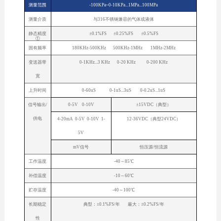
测量范围
-100KPa~0-10KPa...1MPa...100MPa
测量介质
与316不锈钢兼容的气体或液体
静态精度
±0.1%FS ±0.25%FS ±0.5%FS
①
固有频率
180KHz-500KHz 500KHz-1MHz 1MHz-2MHz
变送器带
0-1KHz...3 KHz 0-20 KHz 0-200 KHz
宽
上升时间
0-60uS 0-1uS...3uS 0-0.2uS...1uS
信号输出/
0-5V 0-10V
±15VDC（典型）
供电
4-20mA 0-5V 0-10V 1-
12-36VDC（典型24VDC）
5V
mV信号
恒压源/恒流源
工作温度
-40～85℃
补偿温度
-10～60℃
贮存温度
-40～100℃
长期稳定
典型：±0.1%FS/年 最大：±0.2%FS/年
性