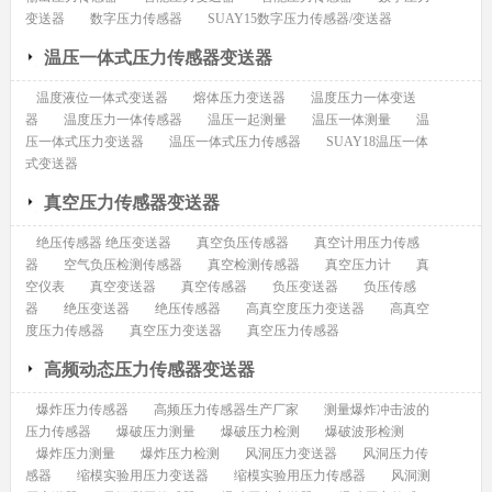
变送器
数字压力传感器
SUAY15数字压力传感器/变送器
温压一体式压力传感器变送器
温度液位一体式变送器
熔体压力变送器
温度压力一体变送
器
温度压力一体传感器
温压一起测量
温压一体测量
温
压一体式压力变送器
温压一体式压力传感器
SUAY18温压一体
式变送器
真空压力传感器变送器
绝压传感器 绝压变送器
真空负压传感器
真空计用压力传感
器
空气负压检测传感器
真空检测传感器
真空压力计
真
空仪表
真空变送器
真空传感器
负压变送器
负压传感
器
绝压变送器
绝压传感器
高真空度压力变送器
高真空
度压力传感器
真空压力变送器
真空压力传感器
高频动态压力传感器变送器
爆炸压力传感器
高频压力传感器生产厂家
测量爆炸冲击波的
压力传感器
爆破压力测量
爆破压力检测
爆破波形检测
爆炸压力测量
爆炸压力检测
风洞压力变送器
风洞压力传
感器
缩模实验用压力变送器
缩模实验用压力传感器
风洞测