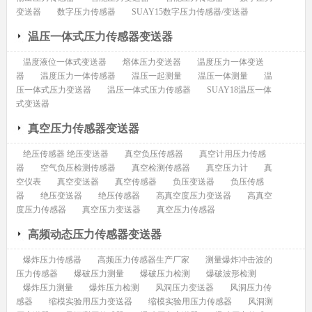
变送器
数字压力传感器
SUAY15数字压力传感器/变送器
温压一体式压力传感器变送器
温度液位一体式变送器
熔体压力变送器
温度压力一体变送
器
温度压力一体传感器
温压一起测量
温压一体测量
温
压一体式压力变送器
温压一体式压力传感器
SUAY18温压一体
式变送器
真空压力传感器变送器
绝压传感器 绝压变送器
真空负压传感器
真空计用压力传感
器
空气负压检测传感器
真空检测传感器
真空压力计
真
空仪表
真空变送器
真空传感器
负压变送器
负压传感
器
绝压变送器
绝压传感器
高真空度压力变送器
高真空
度压力传感器
真空压力变送器
真空压力传感器
高频动态压力传感器变送器
爆炸压力传感器
高频压力传感器生产厂家
测量爆炸冲击波的
压力传感器
爆破压力测量
爆破压力检测
爆破波形检测
爆炸压力测量
爆炸压力检测
风洞压力变送器
风洞压力传
感器
缩模实验用压力变送器
缩模实验用压力传感器
风洞测