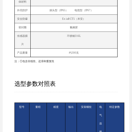
体材料
外壳防护
插头型（IP65） 电缆型（IP67）
安全防爆
Ex iaⅡ CT5（本安）
密封圈
氟橡胶
传感器膜
不锈钢316L
片
产品重量
约200克
注：①包含非线性、迟滞和重复性
选型参数对照表
型号
量程
精度
输出
安装螺纹
电
特定参数
气
连
接