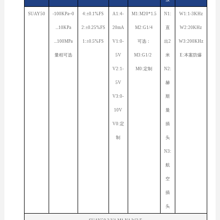
SUAY50
-100KPa~0
4:±0.1%FS
A1:4-
M1:M20*1.5
N1:
W1:1-3KHz
...10KPa
2:±0.25%FS
20mA
M2:G1/4
直
W2:20KHz
...100MPa
1:±0.5%FS
V1:0-
可选：
出2
W3:200KHz
量程可选
5V
M3:G1/2
米
E:本案防爆
V2:1-
M0:定制
N2:
5V
赫
V3:0-
斯
10V
曼
V0:定
插
制
头
N3:
航
空
插
头