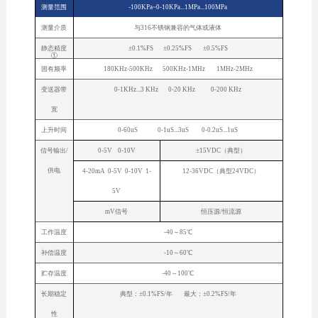
测量范围
-100KPa~0-10KPa...1MPa...100MPa
测量介质
与316不锈钢兼容的气体或液体
静态精度
±0.1%FS ±0.25%FS ±0.5%FS
①
固有频率
180KHz-500KHz 500KHz-1MHz 1MHz-2MHz
变送器带
0-1KHz...3 KHz 0-20 KHz 0-200 KHz
宽
上升时间
0-60uS 0-1uS...3uS 0-0.2uS...1uS
信号输出/
0-5V 0-10V
±15VDC（典型）
供电
4-20mA 0-5V 0-10V 1-
12-36VDC（典型24VDC）
5V
mV信号
恒压源/恒流源
工作温度
-40～85℃
补偿温度
-10～60℃
贮存温度
-40～100℃
长期稳定
典型：±0.1%FS/年 最大：±0.2%FS/年
性