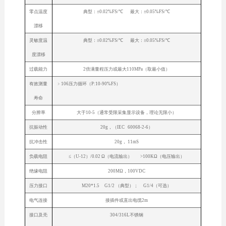
零点温度
典型：±0.02%FS/℃ 最大：±0.05%FS/℃
漂移
灵敏度温
典型：±0.02%FS/℃ 最大：±0.05%FS/℃
度漂移
过载能力
2倍满量程压力或最大110MPa（取最小值）
有效测量
﹥106压力循环（P:10-90%FS）
寿命
分辨率
大于10-5（通常受限采集显示设备，理论无限小）
抗振动性
20g，（IEC 60068-2-6）
抗冲击性
20g， 11mS
负载电阻
≤（U-12）/0.02 Ω（电流输出） >100KΩ（电压输出）
绝缘电阻
200MΩ，100VDC
压力接口
M20*1.5 G1/2 （典型）； G1/4（可选）
电气连接
接插件或直出电缆2m
接口及壳
304/316L不锈钢