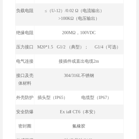
负载电阻
≤（U-12）/0.02 Ω（电流输出）
>100KΩ（电压输出）
绝缘电阻
200MΩ，100VDC
压力接口
M20*1.5 G1/2 （典型）； G1/4（可选）
电气连接
接插件或直出电缆2m
接口及壳
304/316L不锈钢
体材料
外壳防护
插头型（IP65） 电缆型（IP67）
安全防爆
Ex iaⅡ CT6（本安）
密封圈
氟橡胶