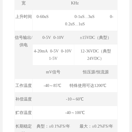
宽
KHz
上升时间
0-60uS 0-1uS...3uS 0-
0.2uS...1uS
信号输出/
0-5V 0-10V
±15VDC（典型）
供电
4-20mA 0-5V 0-10V
12-36VDC（典型
1-5V
24VDC）
mV信号
恒压源/恒流源
工作温度
-40～85℃ 特殊使用可达1200℃
补偿温度
-10～60℃
贮存温度
-40～100℃
长期稳定
典型：±0.1%FS/年 最大：±0.2%FS/年