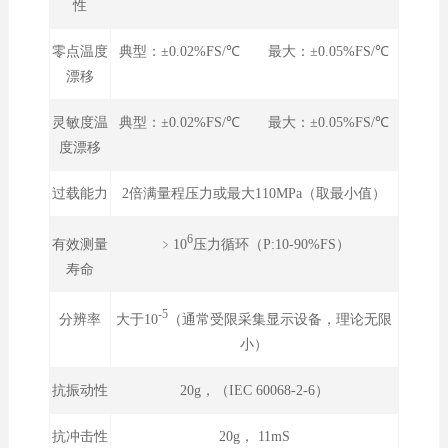
性
零点温度
典型：±0.02%FS/℃ 最大：±0.05%FS/℃
漂移
灵敏度温
典型：±0.02%FS/℃ 最大：±0.05%FS/℃
度漂移
过载能力
2倍满量程压力或最大110MPa（取最小值）
6
﹥10
压力循环（P:10-90%FS）
有效测量
寿命
-5
大于10
（通常受限采集显示设备，理论无限
分辨率
小）
抗振动性
20g，（IEC 60068-2-6）
抗冲击性
20g， 11mS