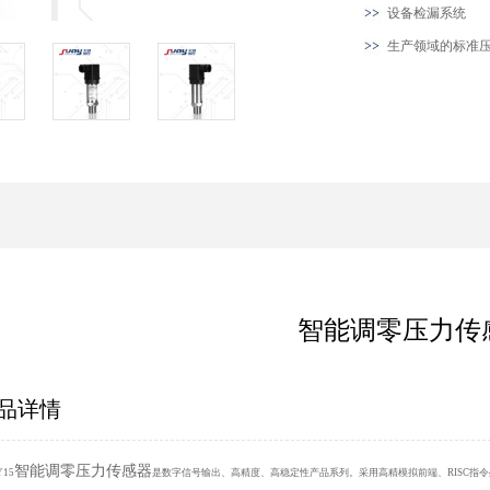
设备检漏系统
生产领域的标准
智能调零压力传
品详情
智能调零压力传感器
Y15
是数字信号输出、高精度、高稳定性产品系列。采用高精模拟前端、RISC指