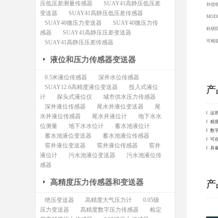
压低压差测量传感器
SUAY41高静压低压差
补偿
变送器
SUAY41高静压低压差传感器
MO
SUAY40微压力变送器
SUAY40微压力传
科研
感器
SUAY41高静压压差变送器
可根
SUAY41高静压压差传感器
液位和压力传感器变送器
0.5米液位传感器
深井水位传感器
SUAY12.6高精度液位变送器
投入式液位
产
计
探头式液位仪
城市供水压力传感器
深井液位传感器
尾水井液位变送器
尾
l 
水井液位传感器
尾水井液位计
地下水水
l 
位测量
地下水水位计
蓄水池液位计
l 
蓄水池液位变送器
蓄水池液位传感器
l 
窖井液位变送器
窖井液位传感器
窖井
l 
液位计
污水池液位变送器
污水池液位传
感器
高精度压力传感器和变送器
产
绝压变送器
高精度大气压力计
0.05级
压力变送器
高精度数字压力传感器
检定