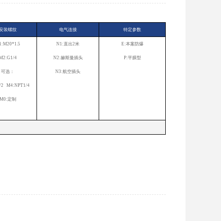
安装螺纹
电气连接
特定参数
1:M20*1.5
N1:直出2米
E:本案防爆
M2:G1/4
N2:赫斯曼插头
P:平膜型
可选：
N3:航空插头
/2 M4:NPT1/4
M0:定制