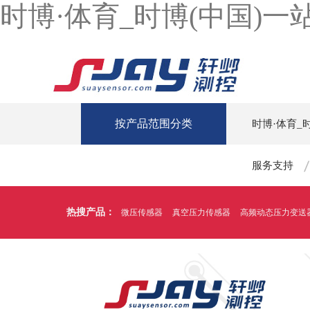
时博·体育_时博(中国)
按产品范围分类
时博·体育_
服务支持
热搜产品：
微压传感器
真空压力传感器
高频动态压力变送