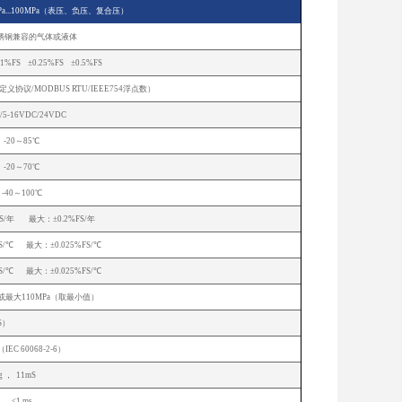
..1MPa...100MPa（表压、负压、复合压）
不锈钢兼容的气体或液体
.1%FS ±0.25%FS ±0.5%FS
义协议/MODBUS RTU/IEEE754浮点数）
/5-16VDC/24VDC
-20～85℃
-20～70℃
-40～100℃
FS/年 最大：±0.2%FS/年
S/℃ 最大：±0.025%FS/℃
S/℃ 最大：±0.025%FS/℃
或最大110MPa（取最小值）
（P:10-90%FS）
（IEC 60068-2-6）
0g ， 11mS
≤1 ms