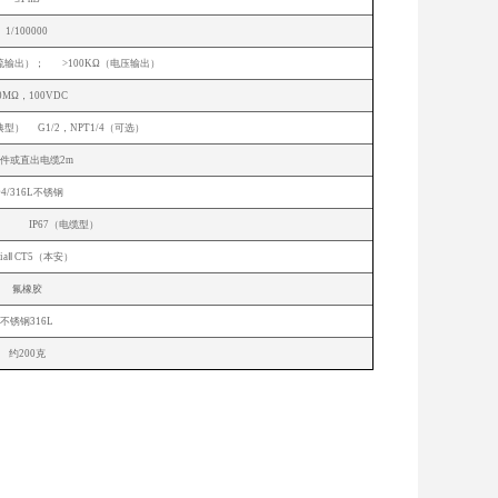
1/100000
Ω（电流输出）； >100KΩ（电压输出）
0MΩ，100VDC
 （典型） G1/2，NPT1/4（可选）
件或直出电缆2m
04/316L不锈钢
头型） IP67（电缆型）
 iaⅡ CT5（本安）
氟橡胶
不锈钢316L
约200克