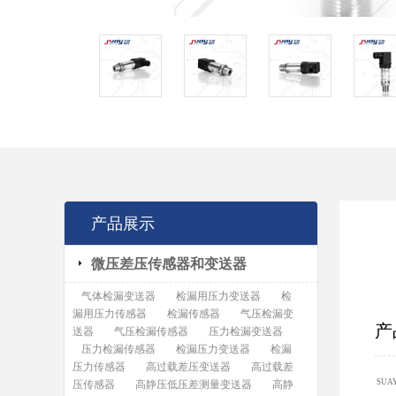
产品展示
微压差压传感器和变送器
气体检漏变送器
检漏用压力变送器
检
漏用压力传感器
检漏传感器
气压检漏变
产
送器
气压检漏传感器
压力检漏变送器
压力检漏传感器
检漏压力变送器
检漏
压力传感器
高过载差压变送器
高过载差
SUA
压传感器
高静压低压差测量变送器
高静