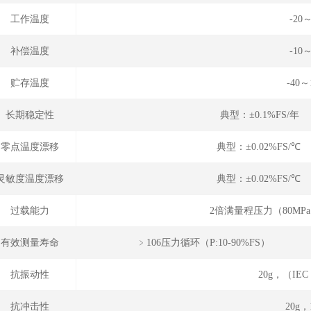
工作温度
-20
补偿温度
-10
贮存温度
-40～
长期稳定性
典型：±0.1%FS/年
零点温度漂移
典型：±0.02%FS/℃
灵敏度温度漂移
典型：±0.02%FS/℃
过载能力
2倍满量程压力（80MP
有效测量寿命
﹥106压力循环（P
抗振动性
20g，（IEC 
抗冲击性
20g，