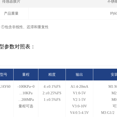
传感器膜片
不锈钢
产品重量
约6
：①包含非线性、迟滞和重复性
型参数对照表：
型号
量程
精度
输出
安
UAY60
-100KPa~0
4:±0.1%FS
A1:4-20mA
M1:M
...10KPa
2:±0.25%FS
V1:0-5V
M2
...200MPa
1:±0.5%FS
V2:1-5V
M0
量程可选
V3:0-10V
可
V4:0.5-4.5V
M3:G1/2