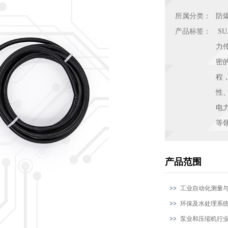
所属分类：
防
产品标签：
S
力
密
程
性
电
等
产品范围
工业自动化测量
环保及水处理系
泵业和压缩机行