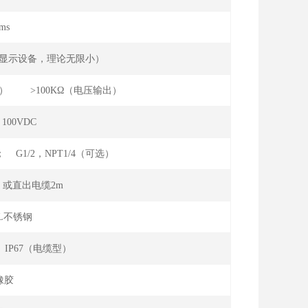
ms
集显示设备，理论无限小）
流输出） >100KΩ（电压输出）
100VDC
； G1/2，NPT1/4（可选）
或直出电缆2m
16L不锈钢
 IP67（电缆型）
橡胶