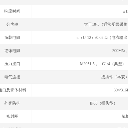
响应时间
≤1
分辨率
大于10-5（通常受限采
负载电阻
≤（U-12）/0.02 Ω（电
绝缘电阻
200MΩ，
压力接口
M20*1.5， G1/4（典型）
电气连接
接插件（本安）
接口及壳体材料
304/3
外壳防护
IP65（插头型）
密封圈
氟