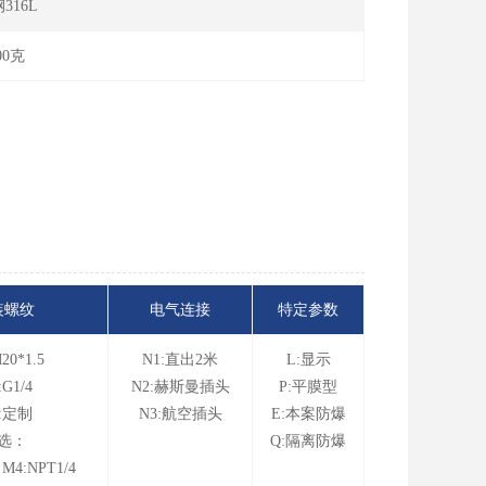
316L
00克
装螺纹
电气连接
特定参数
20*1.5
N1:直出2米
L:显示
:G1/4
N2:赫斯曼插头
P:平膜型
:定制
N3:航空插头
E:本案防爆
选：
Q:隔离防爆
 M4:NPT1/4