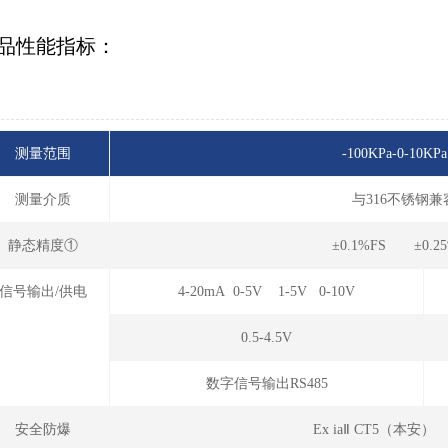
品性能指标：
测量范围
-100KPa-0-10KPa
测量介质
与316不锈钢
静态精度①
±0.1%FS ±0.2
信号输出/供电
4-20mA 0-5V 1-5V 0-10V
0.5-4.5V
数字信号输出RS485
安全防爆
Ex iaⅡ CT5（本安）