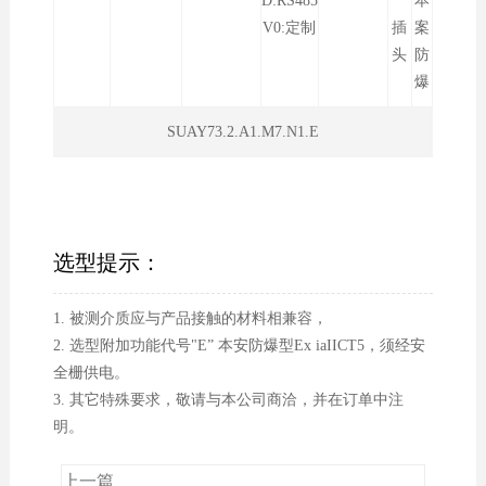
D:RS485
本
V0:定制
插
案
头
防
爆
SUAY73.2.A1.M7.N1.E
选型提示：
1. 被测介质应与产品接触的材料相兼容，
2. 选型附加功能代号"E” 本安防爆型Ex iaIICT5，须经安
全栅供电。
3. 其它特殊要求，敬请与本公司商洽，并在订单中注
明。
上一篇