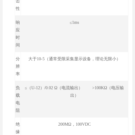
击
性
响
≤1ms
应
时
间
分
大于10-5（通常受限采集显示设备，理论无限小）
辨
率
负
≤（U-12）/0.02 Ω（电流输出） >100KΩ（电压输
载
出）
电
阻
绝
200MΩ，100VDC
缘