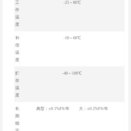
工
-25～80℃
作
温
度
补
-10～60℃
偿
温
度
贮
-40～100℃
存
温
度
长
典型：±0.1%FS/年 大：±0.2%FS/年
期
稳
定