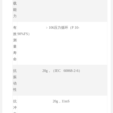
载
能
力
有
﹥106压力循环（P:10-
效
90%FS）
测
量
寿
命
抗
20g，（IEC 60068-2-6）
振
动
性
抗
20g，11mS
冲