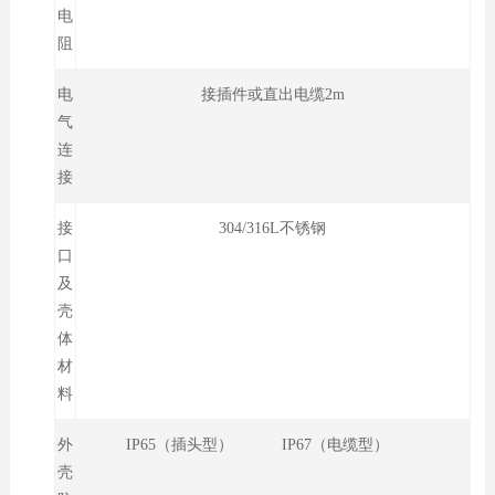
电
阻
电
接插件或直出电缆2m
气
连
接
接
304/316L不锈钢
口
及
壳
体
材
料
外
IP65（插头型） IP67（电缆型）
壳