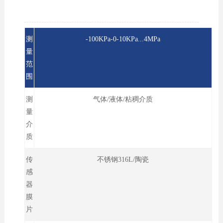
测
-100KPa-0-10KPa...4MPa
量
范
围
测
气体/液体/粘稠介质
量
介
质
传
不锈钢316L/陶瓷
感
器
膜
片