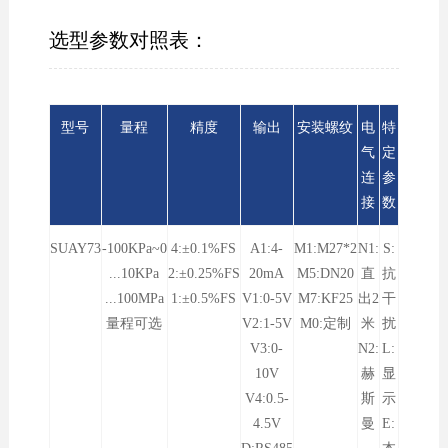
选型参数对照表：
型号
量程
精度
输出
安装螺纹
电
特
气
定
连
参
接
数
SUAY73
-100KPa~0
4:±0.1%FS
A1:4-
M1:M27*2
N1:
S:
...10KPa
2:±0.25%FS
20mA
M5:DN20
直
抗
...100MPa
1:±0.5%FS
V1:0-5V
M7:KF25
出2
干
量程可选
V2:1-5V
M0:定制
米
扰
V3:0-
N2:
L:
10V
赫
显
V4:0.5-
斯
示
4.5V
曼
E: