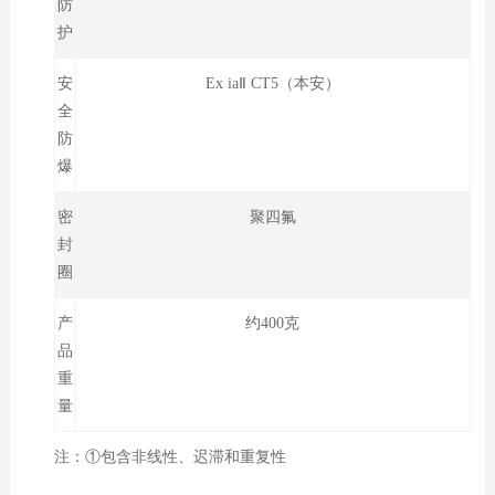
防
护
安
Ex iaⅡ CT5（本安）
全
防
爆
密
聚四氟
封
圈
产
约400克
品
重
量
注：①包含非线性、迟滞和重复性