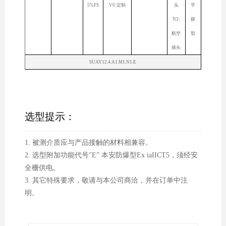
5%FS
V0:定制
头
平
N3:
膜
航空
型
插头
SUAY12.4.A1.M1.N1.E
选型提示：
1. 被测介质应与产品接触的材料相兼容。
2. 选型附加功能代号"E” 本安防爆型Ex iaIICT5，须经安
全栅供电。
3. 其它特殊要求，敬请与本公司商洽，并在订单中注
明。