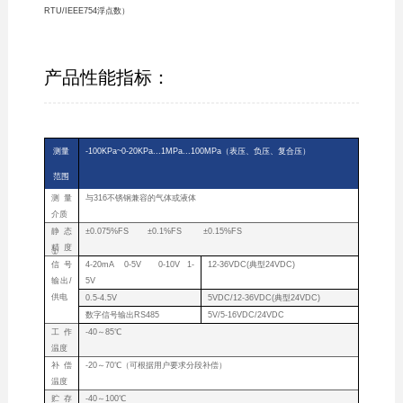
RTU/IEEE754浮点数）
产品性能指标：
测量
-100KPa~0-20KPa...1MPa...100MPa（表压、负压、复合压）
范围
测量
与316不锈钢兼容的气体或液体
介质
静态
±0.075%FS ±0.1%FS ±0.15%FS
精度
①
信号
4-20mA 0-5V 0-10V 1-
12-36VDC(典型24VDC)
输出/
5V
供电
0.5-4.5V
5VDC/12-36VDC(典型24VDC)
数字信号输出RS485
5V/5-16VDC/24VDC
工作
-40～85℃
温度
补偿
-20～70℃（可根据用户要求分段补偿）
温度
贮存
-40～100℃