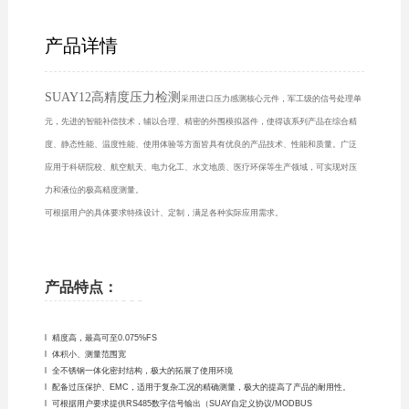
产品详情
SUAY12高精度压力检测
采用进口压力感测核心元件，军工级的信号处理单
元，先进的智能补偿技术，辅以合理、精密的外围模拟器件，使得该系列产品在综合精
度、静态性能、温度性能、使用体验等方面皆具有优良的产品技术、性能和质量。广泛
应用于科研院校、航空航天、电力化工、水文地质、医疗环保等生产领域，可实现对压
力和液位的极高精度测量。
可根据用户的具体要求特殊设计、定制，满足各种实际应用需求。
产品特点：
l 精度高，最高可至0.075%FS
l 体积小、测量范围宽
l 全不锈钢一体化密封结构，极大的拓展了使用环境
l 配备过压保护、EMC，适用于复杂工况的精确测量，极大的提高了产品的耐用性。
l 可根据用户要求提供RS485数字信号输出（SUAY自定义协议/MODBUS