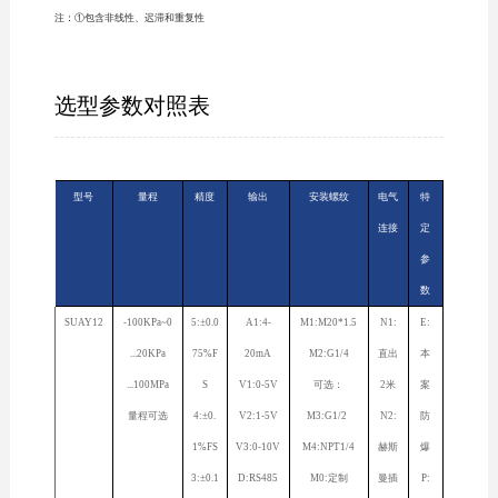
注：①包含非线性、迟滞和重复性
选型参数对照表
型号
量程
精度
输出
安装螺纹
电气
特
连接
定
参
数
SUAY12
-100KPa~0
5:±0.0
A1:4-
M1:M20*1.5
N1:
E:
...20KPa
75%F
20mA
M2:G1/4
直出
本
...100MPa
S
V1:0-5V
可选：
2米
案
量程可选
4:±0.
V2:1-5V
M3:G1/2
N2:
防
1%FS
V3:0-10V
M4:NPT1/4
赫斯
爆
3:±0.1
D:RS485
M0:定制
曼插
P: