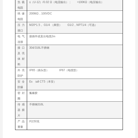
负载
≤（U-12）/0.02 Ω（电流输出） ; >100KΩ（电压输出）
电阻
绝缘
200MΩ，100VDC
电阻
压力
M20*1.5， G1/4 （典型） G1/2，NPT1/4（可选）
接口
电气
接插件或直出电缆2m
连接
接口
304/316L不锈钢
及壳
体材
料
外壳
IP65（插头型） IP67（电缆型）
防护
安全
Ex iaⅡ CT5（本安）
防爆
密封
氟橡胶
圈
传感
不锈钢316L
器膜
片
产品
约150克
重量