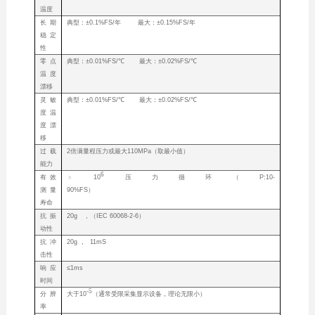
温度
长期
典型：±0.1%FS/年 最大：±0.15%FS/年
稳定
性
零点
典型：±0.01%FS/℃ 最大：±0.02%FS/℃
温度
漂移
灵敏
典型：±0.01%FS/℃ 最大：±0.02%FS/℃
度温
度漂
移
过载
2倍满量程压力或最大110MPa（取最小值）
能力
6
有效
﹥10
压力循环（P:10-
测量
90%FS）
寿命
抗振
20g ，（IEC 60068-2-6）
动性
抗冲
20g ， 11mS
击性
响应
≤1ms
时间
-5
分辨
大于10
（通常受限采集显示设备，理论无限小）
率