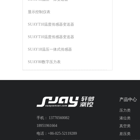
显示控制仪表
SUAYT10温度传感器变送器
SUAYT10温度传感器变送器
SUAY18温压一体式传感器
SUAY80数字压力表
产品中心
压力类
手机： 13770560082
液位类
18951961664
真空类
电话：+86-025-52119289
差压类