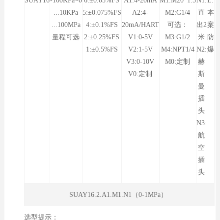
SUAY16
-100KPa~0
6:±0.05%FS
A1:4-20mA
M1:M20*1.5
N1:
E:
...10KPa
5:±0.075%FS
A2:4-
M2:G1/4
直
本
...100MPa
4:±0.1%FS
20mA/HART
可选：
出2
案
量程可选
2:±0.25%FS
V1:0-5V
M3:G1/2
米
防
1:±0.5%FS
V2:1-5V
M4:NPT1/4
N2:
爆
V3:0-10V
M0:定制
赫
V0:定制
斯
曼
插
头
N3:
航
空
插
头
SUAY16.2.A1.M1.N1（0-1MPa）
选型提示：