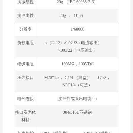
抗振动性
20g （IEC 60068-2-6）
抗冲击性
20g ， 11mS
分辨率
1/60000
负载电阻
≤（U-12）/0.02 Ω（电流输出）
>100KΩ（电压输出）
绝缘电阻
100MΩ，100VDC
压力接口
M20*1.5， G1/4 （典型） G1/2，
NPT1/4（可选）
电气连接
接插件或直出电缆2m
接口及壳体
304/316L不锈钢
材料