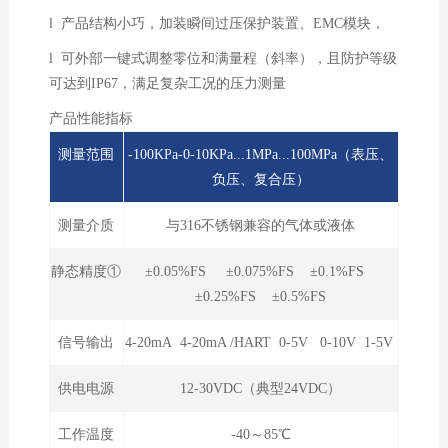
l 产品结构小巧，加装瞬间过压保护装置、EMC模块，
l 可外部一键式调整零位和满量程（斜率），且防护等级
可达到IP67，满足复杂工况的压力测量
产品性能指标
测量范围
-100KPa-0-10KPa...1MPa...100MPa（表压、
负压、复合压）
测量介质
与316不锈钢兼容的气体或液体
静态精度①
±0.05%FS ±0.075%FS ±0.1%FS
±0.25%FS ±0.5%FS
信号输出
4-20mA 4-20mA /HART 0-5V 0-10V 1-5V
供电电源
12-30VDC（典型24VDC）
工作温度
-40～85℃