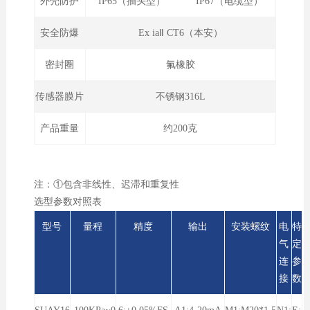
外壳防护
IP65（插头型） IP67（电缆型）
安全防爆
Ex iaⅡ CT6（本安）
密封圈
氟橡胶
传感器膜片
不锈钢316L
产品重量
约200克
注：①包含非线性、迟滞和重复性
选型参数对照表
型号
量程
精度
输出
安装螺纹
电
特
气
定
连
参
接
数