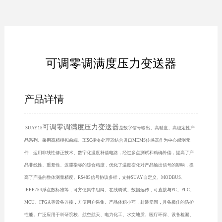
可调零调满度压力变送器
产品详情
可调零调满度压力变送器
SUAY15
是数字信号输出、高精度、高稳定性产
品系列。采用高精模拟前端、RISC指令处理器结合进口MEMS传感器作为中心感测元
件，运用非线性修正技术、数字化温度补偿电路，经过多点测试和精确补偿，提高了产
品非线性、重复性、迟滞指标的综合精度，优化了温度变化对产品输出信号的影响，提
高了产品的整体测量精度。RS485信号协议多样，支持SUAY自定义、MODBUS、
IEEE754浮点数标准等，可方便集中组网、在线调试、数据远传，可直接与PC、PLC、
MCU、FPGA等设备连接，方便用户采集。产品体积小巧，封装坚固，具备极佳的防护
性能。广泛应用于科研院校、航空航天、电力化工、水文地质、医疗环保、设备检漏、