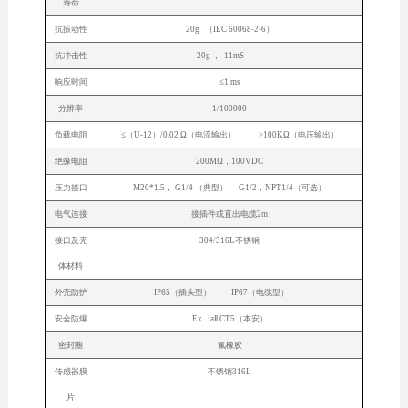
寿命
抗振动性
20g （IEC 60068-2-6）
抗冲击性
20g ， 11mS
响应时间
≤1 ms
分辨率
1/100000
负载电阻
≤（U-12）/0.02 Ω（电流输出）； >100KΩ（电压输出）
绝缘电阻
200MΩ，100VDC
压力接口
M20*1.5， G1/4 （典型） G1/2，NPT1/4（可选）
电气连接
接插件或直出电缆2m
接口及壳
304/316L不锈钢
体材料
外壳防护
IP65（插头型） IP67（电缆型）
安全防爆
Ex iaⅡ CT5（本安）
密封圈
氟橡胶
传感器膜
不锈钢316L
片