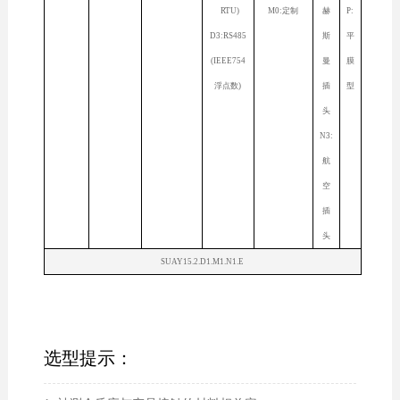
RTU)
M0:定制
赫
P:
D3:RS485
斯
平
(IEEE754
曼
膜
浮点数)
插
型
头
N3:
航
空
插
头
SUAY15.2.D1.M1.N1.E
选型提示：