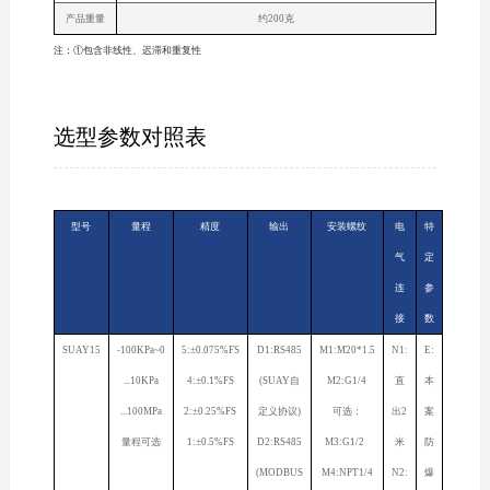
产品重量
约200克
注：①包含非线性、迟滞和重复性
选型参数对照表
型号
量程
精度
输出
安装螺纹
电
特
气
定
连
参
接
数
SUAY15
-100KPa~0
5:±0.075%FS
D1:RS485
M1:M20*1.5
N1:
E:
...10KPa
4:±0.1%FS
(SUAY自
M2:G1/4
直
本
...100MPa
2:±0.25%FS
定义协议)
可选：
出2
案
量程可选
1:±0.5%FS
D2:RS485
M3:G1/2
米
防
(MODBUS
M4:NPT1/4
N2:
爆