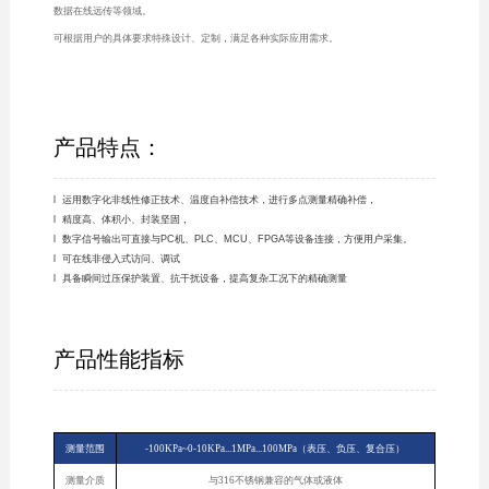
数据在线远传等领域。
可根据用户的具体要求特殊设计、定制，满足各种实际应用需求。
产品特点：
l 运用数字化非线性修正技术、温度自补偿技术，进行多点测量精确补偿，
l 精度高、体积小、封装坚固，
l 数字信号输出可直接与PC机、PLC、MCU、FPGA等设备连接，方便用户采集。
l 可在线非侵入式访问、调试
l 具备瞬间过压保护装置、抗干扰设备，提高复杂工况下的精确测量
产品性能指标
测量范围
-100KPa~0-10KPa...1MPa...100MPa（表压、负压、复合压）
测量介质
与316不锈钢兼容的气体或液体