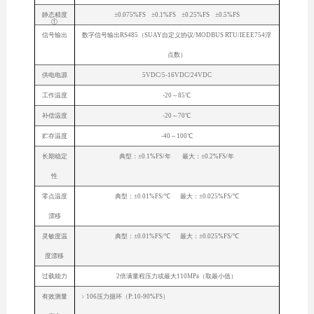
静态精度
±0.075%FS ±0.1%FS ±0.25%FS ±0.5%FS
①
信号输出
数字信号输出RS485（SUAY自定义协议/MODBUS RTU/IEEE754浮
点数）
供电电源
5VDC/5-16VDC/24VDC
工作温度
-20～85℃
补偿温度
-20～70℃
贮存温度
-40～100℃
长期稳定
典型：±0.1%FS/年 最大：±0.2%FS/年
性
零点温度
典型：±0.01%FS/℃ 最大：±0.025%FS/℃
漂移
灵敏度温
典型：±0.01%FS/℃ 最大：±0.025%FS/℃
度漂移
过载能力
2倍满量程压力或最大110MPa（取最小值）
有效测量
﹥106压力循环（P:10-90%FS）