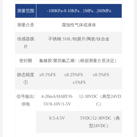
测量范围
-100KPa-0-10KPa...1MPa...260MPa
测量介质
腐蚀性气体或液体
传感器膜
不锈钢 316L/钽膜片/陶瓷/钛合金
片
密封圈
氟橡胶/聚四氟乙烯/（根据测量介质决定）
静态精度
±0.1%FS ±0.25%FS ±0.5%FS
①
±1%FS
信号输出/
4-20mA/HART/0-
12-30VDC（典型24VD
供电
5V/0-10V/1-5V
C）
0.5-4.5V
5VDC/12-30VDC（典
型24VDC）