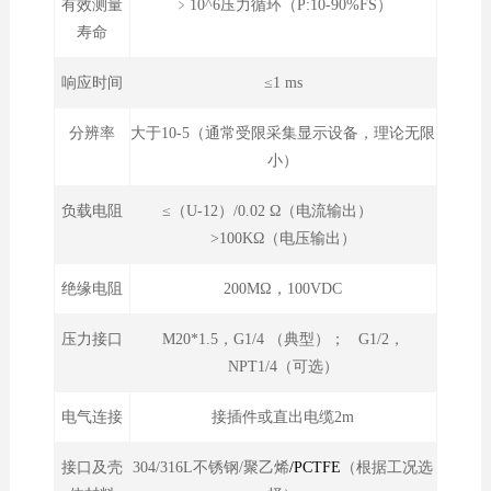
有效测量
﹥10^6压力循环（P:10-90%FS）
寿命
响应时间
≤1 ms
分辨率
大于10-5（通常受限采集显示设备，理论无限
小）
负载电阻
≤（U-12）/0.02 Ω（电流输出）
>100KΩ（电压输出）
绝缘电阻
200MΩ，100VDC
压力接口
M20*1.5，G1/4 （典型）； G1/2，
NPT1/4（可选）
电气连接
接插件或直出电缆2m
接口及壳
304/316L不锈钢/聚乙烯
/PCTFE
（根据工况选