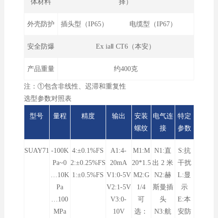
体材料
择）
外壳防护
插头型（IP65） 电缆型（IP67）
安全防爆
Ex iaⅡ CT6（本安）
产品重量
约400克
注：①包含非线性、迟滞和重复性
选型参数对照表
型号
量程
精度
输出
安装
电气连
特定
螺纹
接
参数
SUAY71
-100K
4:±0.1%FS
A1:4-
M1:M
N1:直
S:抗
Pa~
0
2:±0.25%FS
20mA
20*1.5
出 2
米
干扰
…10K
1:±0.5%FS
V1:0-5V
M2:G
N2:赫
L:显
Pa
V2:1-5V
1/4
斯曼插
示
…100
V3:0-
可
头
E:本
MPa
10V
选：
N3:航
安防