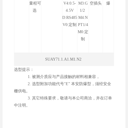
量程可
V4:0.5-
M3:G
空插头
爆
选
4.5V
1/2
D:RS485
M4:N
V0:定制
PT1/4
M0:定
制
SUAY71.1.A1.M1.N2
选型提示：
1. 被测介质应与产品接触的材料相兼容，
2. 选型附加功能代号"E” 本安防爆型，须经安全
栅供电。
3. 其它特殊要求，敬请与本公司商洽，并在订单
中注明。