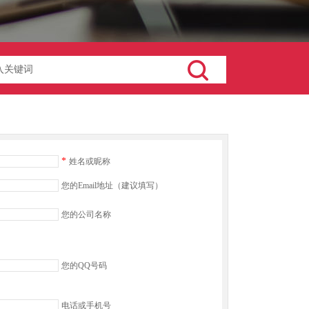
*
姓名或昵称
您的Email地址（建议填写）
您的公司名称
您的QQ号码
电话或手机号