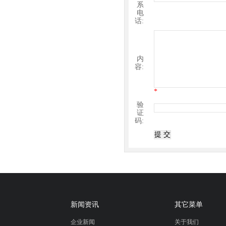
系
电
话:
内
容:
*
验
证
码:
新闻资讯
其它菜单
企业新闻
关于我们