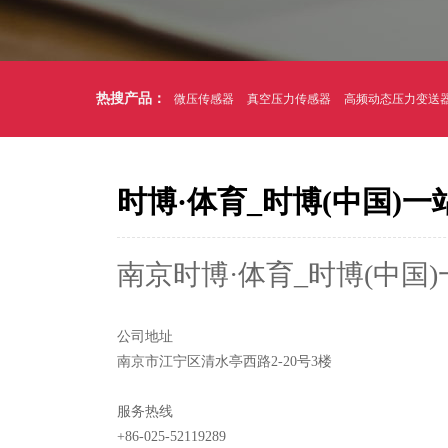
热搜产品：
微压传感器
真空压力传感器
高频动态压力变送
时博·体育_时博(中国)
南京时博·体育_时博(中国
公司地址
南京市江宁区清水亭西路2-20号3楼
服务热线
+86-025-52119289