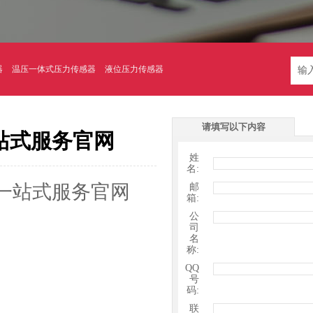
器
温压一体式压力传感器
液位压力传感器
请填写以下内容
一站式服务官网
姓
名:
)一站式服务官网
邮
箱:
公
司
名
称:
QQ
号
码:
联