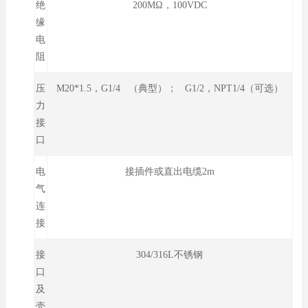
绝
200MΩ，100VDC
缘
电
阻
压
M20*1.5，G1/4 （典型）； G1/2，NPT1/4（可选）
力
接
口
电
接插件或直出电缆2m
气
连
接
接
304/316L不锈钢
口
及
壳