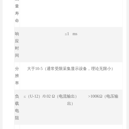
量
寿
命
响
≤1 ms
应
时
间
分
大于10-5（通常受限采集显示设备，理论无限小）
辨
率
负
≤（U-12）/0.02 Ω（电流输出） >100KΩ（电压输
载
出）
电
阻