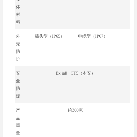
体
材
料
外
插头型（IP65） 电缆型（IP67）
壳
防
护
安
Ex iaⅡ CT5（本安）
全
防
爆
产
约300克
品
重
量