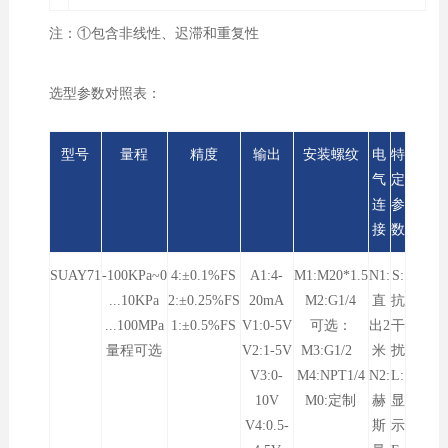
注：①包含非线性、迟滞和重复性
选型参数对照表：
型号
量程
精度
输出
安装螺纹
电
特
气
定
连
参
接
数
SUAY71
-100KPa~0
4:±0.1%FS
A1:4-
M1:M20*1.5
N1:
S:
...10KPa
2:±0.25%FS
20mA
M2:G1/4
直
抗
...100MPa
1:±0.5%FS
V1:0-5V
可选：
出2
干
量程可选
V2:1-5V
M3:G1/2
米
扰
V3:0-
M4:NPT1/4
N2:
L:
10V
M0:定制
赫
显
V4:0.5-
斯
示