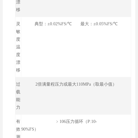
漂
移
灵
典型：±0.02%FS/℃ 最大：±0.05%FS/℃
敏
度
温
度
漂
移
过
2倍满量程压力或最大110MPa（取最小值）
载
能
力
有
﹥106压力循环（P:10-
效
90%FS）
测