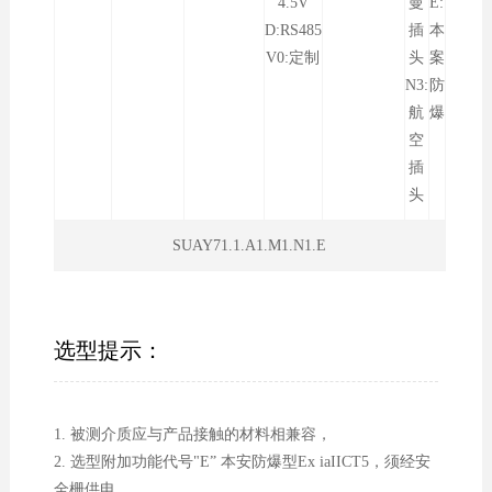
4.5V
曼
E:
D:RS485
插
本
V0:定制
头
案
N3:
防
航
爆
空
插
头
SUAY71.1.A1.M1.N1.E
选型提示：
1. 被测介质应与产品接触的材料相兼容，
2. 选型附加功能代号"E” 本安防爆型Ex iaIICT5，须经安
全栅供电。