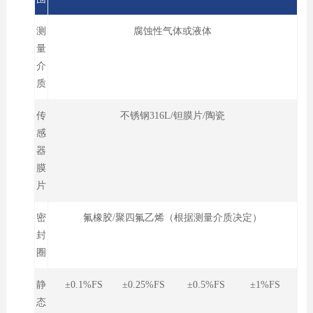
测
腐蚀性气体或液体
量
介
质
传
不锈钢316L/钽膜片/陶瓷
感
器
膜
片
密
氟橡胶/聚四氟乙烯（根据测量介质决定）
封
圈
静
±0.1%FS ±0.25%FS ±0.5%FS ±1%FS
态