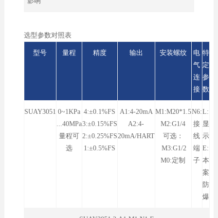
影响
选型参数对照表
型号
量程
精度
输出
安装螺纹
电
特
气
定
连
参
接
数
SUAY3051
0~1KPa
4:±0.1%FS
A1:4-20mA
M1:M20*1.5
N6:
L:
...40MPa
3:±0.15%FS
A2:4-
M2:G1/4
接
显
量程可
2:±0.25%FS
20mA/HART
可选：
线
示
选
1:±0.5%FS
M3:G1/2
端
E:
M0:定制
子
本
案
防
爆